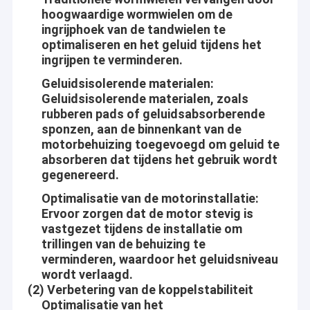
producten uitgebreid gebruikt in vele industrieën. Onze
hoogwaardige wormwielen om de
Fabrieksreis
producten worden op brede schaal erkend en vertrouwd op door
ingrijphoek van de tandwielen te
gebruikers en kunnen onophoudelijk aan veranderende
optimaliseren en het geluid tijdens het
Kwaliteitscontrole
economische en sociale behoeften voldoen. Wij heten nieuwe
ingrijpen te verminderen.
en oude klanten van alle gangen van het leven welkom om ons
Contacteer ons
voor toekomstige zakelijke relaties en wederzijds succes te
Geluidsisolerende materialen
:
contacteren!
Geluidsisolerende materialen, zoals
Nieuws
rubberen pads of geluidsabsorberende
sponzen, aan de binnenkant van de
Bedrijfvisie
Gevallen
motorbehuizing toegevoegd om geluid te
absorberen dat tijdens het gebruik wordt
Aangezien de Wetenschap en de Technologie zich dag aan dag
gegenereerd.
ontwikkelen, komt more and more Automatisering in het leven,
het werk en de milieu's van mensen rond, zoals huishouden,
12 mm Micro DC versnellingsmotor
Optimalisatie van de motorinstallatie
:
Bureau, Schoonheid en gezondheidszorg, Veilige
Ervoor zorgen dat de motor stevig is
advertentieveiligheid, Verkeer en mededelingen, Reis en hotels,
16 mm-20 mm Mini DC versnellingsmotoren
vastgezet tijdens de installatie om
Materiaal en hulpmiddelen, Automotives, enz.
trillingen van de behuizing te
25mm gelijkstroom Toestelmotor
verminderen, waardoor het geluidsniveau
Aslong is bezig geweest met het maken van het leven van
wordt verlaagd.
mensen geschikter, comfortabel en veilig! Bouw elke motor met
37 mm kleine DC-versnellingsmotoren
(2) Verbetering van de koppelstabiliteit
hart!
Optimalisatie van het