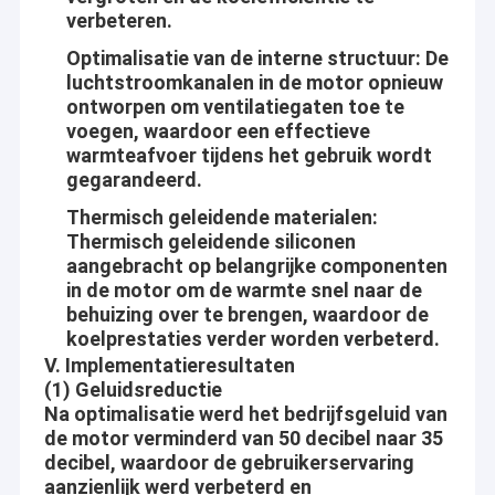
Gelijkstroom-Motortoebehoren
verbeteren.
eis van die klant zijn de energie van zich onze het Ontwikkelen.
Wij houden nooit op lerend en verbeterend
Omwentelingsmotor
Optimalisatie van de interne structuur
: De
luchtstroomkanalen in de motor opnieuw
ontworpen om ventilatiegaten toe te
voegen, waardoor een effectieve
warmteafvoer tijdens het gebruik wordt
gegarandeerd.
Thermisch geleidende materialen
:
Thermisch geleidende siliconen
aangebracht op belangrijke componenten
in de motor om de warmte snel naar de
behuizing over te brengen, waardoor de
koelprestaties verder worden verbeterd.
V. Implementatieresultaten
(1) Geluidsreductie
Na optimalisatie werd het bedrijfsgeluid van
de motor verminderd van 50 decibel naar 35
decibel, waardoor de gebruikerservaring
aanzienlijk werd verbeterd en