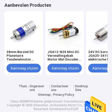
Aanbevolen Producten
28mm Borstel DC
JGA12-N20 Mini DC
24V DC borste
Planetaire
Versnellingsbak
JGA25-2418 
Tandwielmotor
Motor Met Encoder
elektrische bor
PG28-385 24V DC
Hoog Koppel 12V
DC motor
Planetaire
N20 DC Motor
Aanvraag sturen
Aanvraag sturen
Aanvraag s
Tandwielmotor 24V
DC Motor
Thuis
Ongeveer
Contacteer
Desktop
ons
ons
Site
Sitemap
Privacy Policy
China 3000RPM kleine gelijkstroom-Toestelmotoren Supplier.
Copyright © 2026 Shenzhen Jinshunlaite Motor Co., Ltd.. All Rights
Reserved. Developed by
ECER