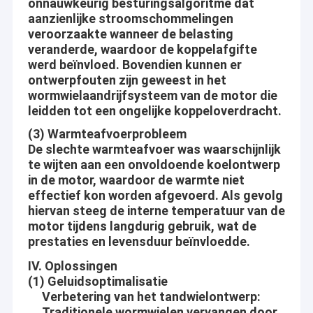
onnauwkeurig besturingsalgoritme dat
aanzienlijke stroomschommelingen
veroorzaakte wanneer de belasting
veranderde, waardoor de koppelafgifte
werd beïnvloed. Bovendien kunnen er
ontwerpfouten zijn geweest in het
wormwielaandrijfsysteem van de motor die
leidden tot een ongelijke koppeloverdracht.
(3) Warmteafvoerprobleem
De slechte warmteafvoer was waarschijnlijk
te wijten aan een onvoldoende koelontwerp
in de motor, waardoor de warmte niet
effectief kon worden afgevoerd. Als gevolg
hiervan steeg de interne temperatuur van de
motor tijdens langdurig gebruik, wat de
Huis
prestaties en levensduur beïnvloedde.
De Motorco. van Shenzhenjinshunlaite, Ltd is een fabrikant van
gelijkstroom-toestelmotor, bldc motor, de motor van het
IV. Oplossingen
Producten
wormtoestel, micro- motor, pwm motor enz., is Aslong ons
(1) Geluidsoptimalisatie
merk. met goed uitgeruste testende faciliteiten en sterke
Verbetering van het tandwielontwerp
:
Ongeveer ons
technische kracht. Met een brede waaier, een goede kwaliteit,
Traditionele wormwielen vervangen door
redelijke prijzen en modieuze ontwerpen, worden onze