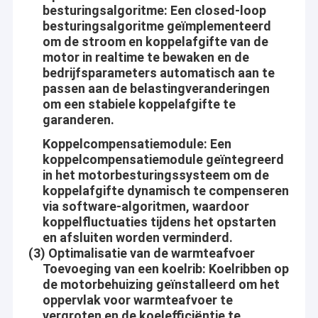
Planetarische Toestelmotor
besturingsalgoritme
: Een closed-loop
Kernwaarden
besturingsalgoritme geïmplementeerd
om de stroom en koppelafgifte van de
Brushless gelijkstroom-Toestelmotor
Wederzijds-voordeel:
motor in realtime te bewaken en de
Verstrek de betere en betere motoren en de dienst aan onze
bedrijfsparameters automatisch aan te
Gelijkstroom-de Motoren van het Wormtoestel
klant, bereikt succesvol samen met onze klanten. Aslong doet
passen aan de belastingveranderingen
ons beste van onze klanten en leveranciers te leren
om een stabiele koppelafgifte te
Elektrische gelijkstroom-Toestelmotor
garanderen.
Beroeps:
Geborstelde gelijkstroom-Motoren
Koppelcompensatiemodule
: Een
Van het ontwerpen, verwerving, productie, inspectie,
koppelcompensatiemodule geïntegreerd
Brushless gelijkstroom-Motoren
verpakkend en tot levering, in elk productieproces strikt volgen
in het motorbesturingssysteem om de
wij de standaard operationele procedures.
koppelafgifte dynamisch te compenseren
Gelijkstroom-Motorcontrolemechanisme
via software-algoritmen, waardoor
Wij behandelen elke orde met eerlijkheid en verantwoordelijkheid,
koppelfluctuaties tijdens het opstarten
Gelijkstroom-Stepper Motoren
ononderbroken doen wij het beste onze kwaliteit en dienst
en afsluiten worden verminderd.
maken de verwachting van de klant overschrijden.
(3) Optimalisatie van de warmteafvoer
Micro- gelijkstroom Waterpomp
Toevoeging van een koelrib
: Koelribben op
Innovatief:
de motorbehuizing geïnstalleerd om het
Gelijkstroom-Trillingsmotor
Aslong houdt nooit zijn stap voorwaarts door de continu
oppervlak voor warmteafvoer te
veranderende eisen van klanten tegen. Wij geloven elke nieuwe
vergroten en de koelefficiëntie te