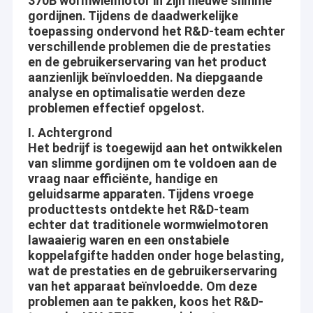
370B wormwielmotor in zijn nieuwe slimme
gordijnen. Tijdens de daadwerkelijke
toepassing ondervond het R&D-team echter
verschillende problemen die de prestaties
en de gebruikerservaring van het product
aanzienlijk beïnvloedden. Na diepgaande
analyse en optimalisatie werden deze
problemen effectief opgelost.
I. Achtergrond
Het bedrijf is toegewijd aan het ontwikkelen
van slimme gordijnen om te voldoen aan de
vraag naar efficiënte, handige en
geluidsarme apparaten. Tijdens vroege
producttests ontdekte het R&D-team
echter dat traditionele wormwielmotoren
lawaaierig waren en een onstabiele
koppelafgifte hadden onder hoge belasting,
wat de prestaties en de gebruikerservaring
van het apparaat beïnvloedde. Om deze
problemen aan te pakken, koos het R&D-