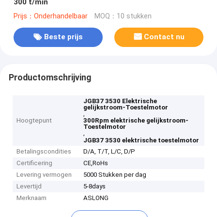
300 t/min
Prijs：Onderhandelbaar
MOQ：10 stukken
Beste prijs
Contact nu
Productomschrijving
JGB37 3530 Elektrische
gelijkstroom-Toestelmotor
,
Hoogtepunt
300Rpm elektrische gelijkstroom-
Toestelmotor
,
JGB37 3530 elektrische toestelmotor
Betalingscondities
D/A, T/T, L/C, D/P
Certificering
CE,RoHs
Levering vermogen
5000 Stukken per dag
Levertijd
5-8days
Merknaam
ASLONG