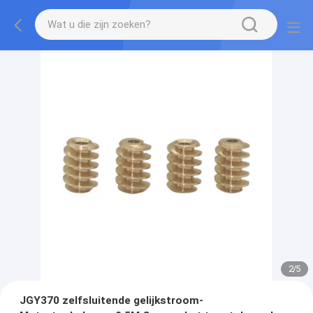
2
/
5
JGY370 zelfsluitende gelijkstroom-