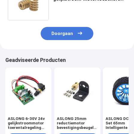
0.5M Copper-het toestel van de
wormmotor
Doorgaan
Geadviseerde Producten
ASLONG 6-30V 24v
ASLONG 25mm
ASLONG DC M
gelijkstroommotor
reductiemotor
Set 65mm
toerentalregeling
bevestigingsbeugel+koppelingsset
Intelligente au
Micro Motor Speed
Intelligente
motor wiel Red