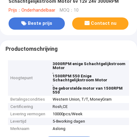
Schachtgelijkstroom Motor 6v 12v 24v 3000RPM
Prijs：Onderhandelbaar
MOQ：10
Beste prijs
Contact nu
Productomschrijving
3000RPM enige Schachtgelijkstroom
Motor
,
1500RPM 550 Enige
Hoogtepunt
Schachtgelijkstroom Motor
,
De geborstelde motor van 1500RPM
550
Betalingscondities
Western Union, T/T, MoneyGram
Certificering
Rosh,CE
Levering vermogen
10000pcs/Week
Levertijd
5-8working dagen
Merknaam
Aslong