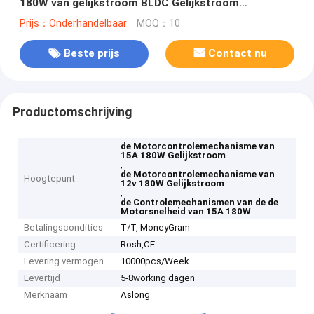
180W van gelijkstroom BLDC Gelijkstroom
Controlemechanismen de In drie stadia van de de
Prijs：Onderhandelbaar
MOQ：10
Motorsnelheid
Beste prijs
Contact nu
Productomschrijving
de Motorcontrolemechanisme van
15A 180W Gelijkstroom
,
de Motorcontrolemechanisme van
Hoogtepunt
12v 180W Gelijkstroom
,
de Controlemechanismen van de de
Motorsnelheid van 15A 180W
Betalingscondities
T/T, MoneyGram
Certificering
Rosh,CE
Levering vermogen
10000pcs/Week
Levertijd
5-8working dagen
Merknaam
Aslong