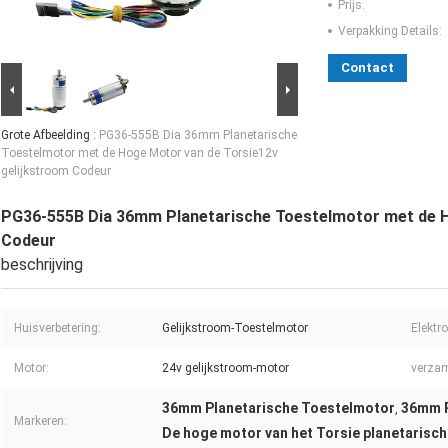
Prijs:
Verpakking Details:
Contact
Grote Afbeelding :
PG36-555B Dia 36mm Planetarische
Toestelmotor met de Hoge Motor van de Torsie12v
gelijkstroom Codeur
PG36-555B Dia 36mm Planetarische Toestelmotor met de H
Codeur
beschrijving
Huisverbetering:
Gelijkstroom-Toestelmotor
Elektr
Motor:
24v gelijkstroom-motor
verzam
36mm Planetarische Toestelmotor
36mm P
,
Markeren:
De hoge motor van het Torsie planetarisch