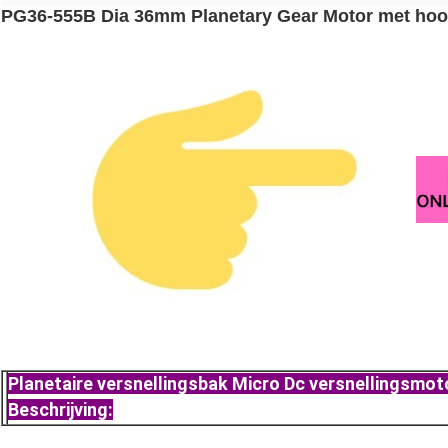
PG36-555B Dia 36mm Planetary Gear Motor met hoo
Planetaire versnellingsbak Micro Dc versnellingsmot
Beschrijving: