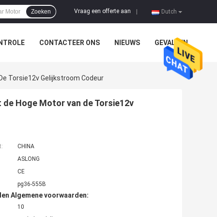
Vraag een offerte aan
Zoeken
|
Dutch
NTROLE
CONTACTEER ONS
NIEUWS
GEVALLEN
e Torsie12v Gelijkstroom Codeur
 de Hoge Motor van de Torsie12v
t:
CHINA
ASLONG
CE
pg36-555B
den Algemene voorwaarden:
10