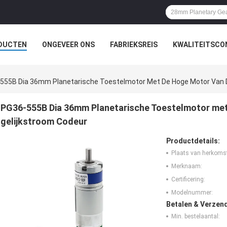
DUCTEN
ONGEVEER ONS
FABRIEKSREIS
KWALITEITSCO
555B Dia 36mm Planetarische Toestelmotor Met De Hoge Motor Van D
PG36-555B Dia 36mm Planetarische Toestelmotor met
gelijkstroom Codeur
Productdetails:
Plaats van herkoms
Merknaam:
Certificering:
Modelnummer:
Betalen & Verzen
Min. bestelaantal: