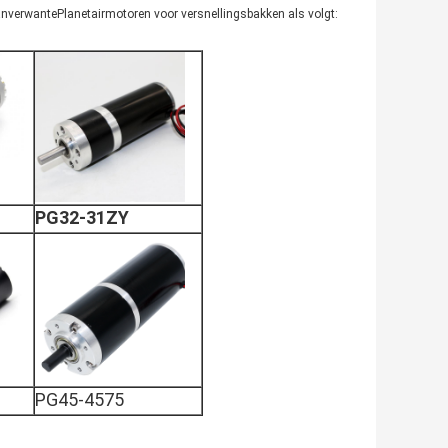
anverwante
Planetair
motoren voor versnellingsbakken
als volgt:
PG32-31ZY
PG45-4575