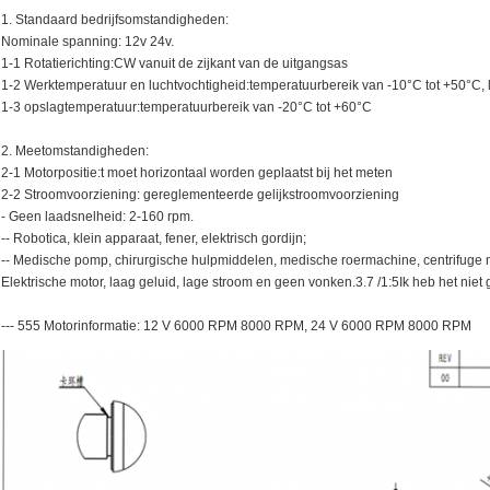
1. Standaard bedrijfsomstandigheden:
Nominale spanning: 12v 24v.
1-1 Rotatierichting:CW vanuit de zijkant van de uitgangsas
1-2 Werktemperatuur en luchtvochtigheid:temperatuurbereik van -10°C tot +50°C, 
1-3 opslagtemperatuur:temperatuurbereik van -20°C tot +60°C
2. Meetomstandigheden:
2-1 Motorpositie:t moet horizontaal worden geplaatst bij het meten
2-2 Stroomvoorziening: gereglementeerde gelijkstroomvoorziening
- Geen laadsnelheid: 2-160 rpm.
-- Robotica, klein apparaat, fener, elektrisch gordijn;
-- Medische pomp, chirurgische hulpmiddelen, medische roermachine, centrifuge m
Elektrische motor, laag geluid, lage stroom en geen vonken.3.7 /1:5Ik heb het nie
--- 555 Motorinformatie: 12 V 6000 RPM 8000 RPM, 24 V 6000 RPM 8000 RPM