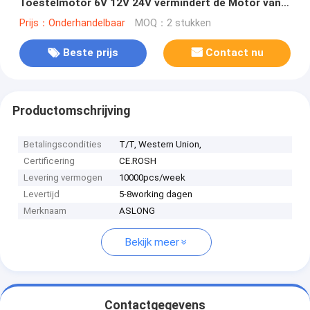
Toestelmotor 6V 12V 24V vermindert de Motor van
het Controlemechanismereverse metal gearbox van
Prijs：Onderhandelbaar
MOQ：2 stukken
6/10/18/40/90/150/210rpm PWM
Beste prijs
Contact nu
Productomschrijving
Betalingscondities
T/T, Western Union,
Certificering
CE.ROSH
Levering vermogen
10000pcs/week
Levertijd
5-8working dagen
Merknaam
ASLONG
Bekijk meer
Contactgegevens