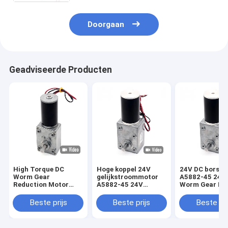
6/10/18/40/90/150/210rpm PWM
Doorgaan
Geadviseerde Producten
High Torque DC
Hoge koppel 24V
24V DC borste
Worm Gear
gelijkstroommotor
A5882-45 24V 
Reduction Motor
A5882-45 24V
Worm Gear Mo
A58-31ZY DIY High-
gelijkstroommotor
24V DC motor
Torque Self-Locking
24V elektromotor
Beste prijs
Beste prijs
Beste pri
Turbine Gearbox
Worm Gear Motor