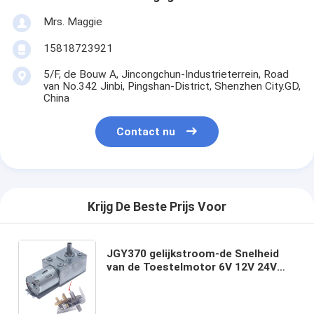
Mrs. Maggie
15818723921
5/F, de Bouw A, Jincongchun-Industrieterrein, Road
van No.342 Jinbi, Pingshan-District, Shenzhen City.GD,
China
Contact nu
Krijg De Beste Prijs Voor
JGY370 gelijkstroom-de Snelheid
van de Toestelmotor 6V 12V 24V
vermindert de Motor van het
Controlemechanismereverse metal
gearbox van