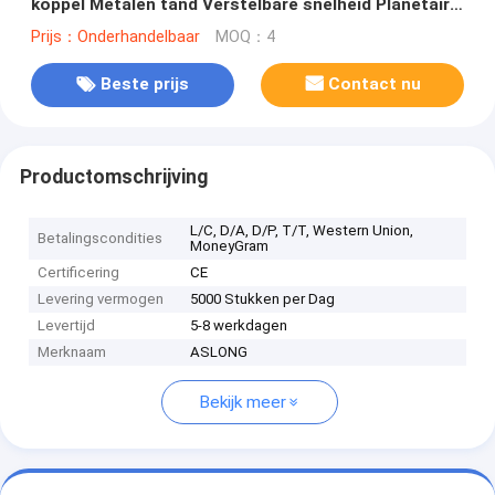
koppel Metalen tand Verstelbare snelheid Planetaire
borstelloze reductiemotor
Prijs：Onderhandelbaar
MOQ：4
Beste prijs
Contact nu
Productomschrijving
L/C, D/A, D/P, T/T, Western Union,
Betalingscondities
MoneyGram
Certificering
CE
Levering vermogen
5000 Stukken per Dag
Levertijd
5-8 werkdagen
Merknaam
ASLONG
Bekijk meer