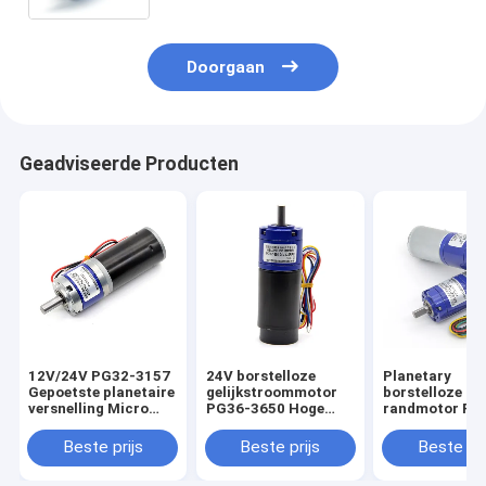
reductiemotor
Doorgaan
Geadviseerde Producten
12V/24V PG32-3157
24V borstelloze
Planetary
Gepoetste planetaire
gelijkstroommotor
borstelloze DC
versnelling Micro
PG36-3650 Hoge
randmotor PG
motor 24V DC
koppel
2838 12V DC
planetaire
gelijkstroomborstelloze
borstelloze kle
Beste prijs
Beste prijs
Beste pri
versnelling motor
planetaire
planetaire
versnellingsmotor
versnelling DC