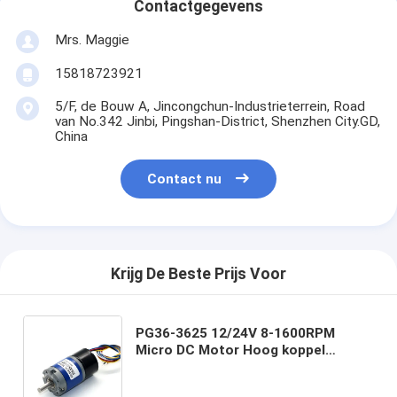
Contactgegevens
Mrs. Maggie
15818723921
5/F, de Bouw A, Jincongchun-Industrieterrein, Road
van No.342 Jinbi, Pingshan-District, Shenzhen City.GD,
China
Contact nu
Krijg De Beste Prijs Voor
PG36-3625 12/24V 8-1600RPM
Micro DC Motor Hoog koppel
Metalen tand Verstelbare snelheid
Planetaire borstelloze