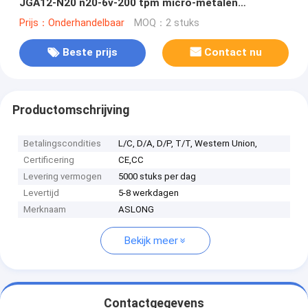
JGA12-N20 n20-6v-200 tpm micro-metalen
versnellingsbak dc-motor
Prijs：Onderhandelbaar
MOQ：2 stuks
Beste prijs
Contact nu
Productomschrijving
Betalingscondities
L/C, D/A, D/P, T/T, Western Union,
Certificering
CE,CC
Levering vermogen
5000 stuks per dag
Levertijd
5-8 werkdagen
Merknaam
ASLONG
Bekijk meer
Contactgegevens