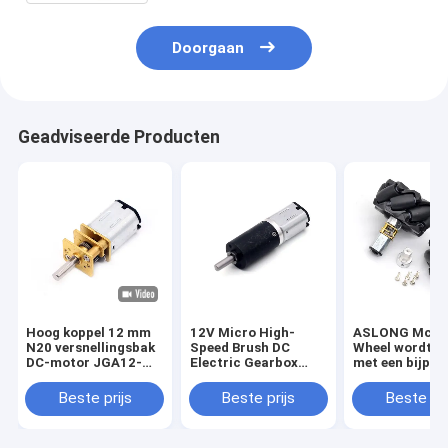
Doorgaan
Geadviseerde Producten
Hoog koppel 12 mm
12V Micro High-
ASLONG McN
N20 versnellingsbak
Speed Brush DC
Wheel wordt g
DC-motor JGA12-
Electric Gearbox
met een bijpa
N20 6V Micro DC-
PG12-N20
intelligente au
tandwielmotor
Hoogwaardige 12mm
accessoire die
Beste prijs
Beste prijs
Beste pri
DC Reductie Gear
worden
Motor
gecombineerd
de N20 Micro 