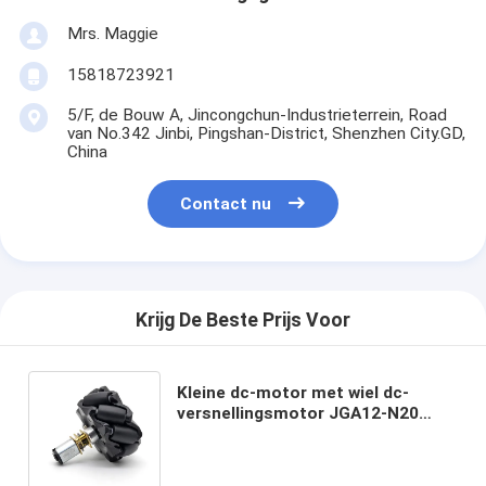
Mrs. Maggie
15818723921
5/F, de Bouw A, Jincongchun-Industrieterrein, Road
van No.342 Jinbi, Pingshan-District, Shenzhen City.GD,
China
Contact nu
Krijg De Beste Prijs Voor
Kleine dc-motor met wiel dc-
versnellingsmotor JGA12-N20
n20-6v-200 tpm micro-metalen
versnellingsbak dc-motor