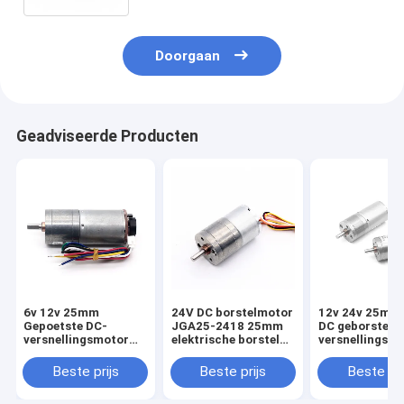
Doorgaan
Geadviseerde Producten
6v 12v 25mm
24V DC borstelmotor
12v 24v 25mm
Gepoetste DC-
JGA25-2418 25mm
DC geborsteld
versnellingsmotor
elektrische borstel
versnellingsba
Encoder JGA25-
DC motor
JGA25-370 24
370B Hoog koppel
motor
Beste prijs
Beste prijs
Beste pri
25mm Gepoetste DC-
versnellingsmotor