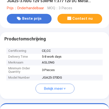
JGA25-370DG 12V 53RPM 1:377 12v DC Metal
Gearbox Micro Speed 370 Motor
Prijs：Onderhandelbaar
MOQ：3 Pieces
Beste prijs
Contact nu
Productomschrijving
Certificering
CE,CC
Delivery Time
5-8 work days
Merknaam
ASLONG
Minimum Order
3 Pieces
Quantity
Model Number
JGA25-370DG
Bekijk meer