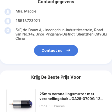
Contactgegevens
Mrs. Maggie
15818723921
5/F, de Bouw A, Jincongchun-Industrieterrein, Road
van No.342 Jinbi, Pingshan-District, Shenzhen City.GD,
China
Contact nu
Krijg De Beste Prijs Voor
25mm versnellingsmotor met
versnellingsbak JGA25-370DG 12V
53RPM 1:377 12v DC Metal Gearbox
Price： 3 Pieces
Micro Speed 370 Motor