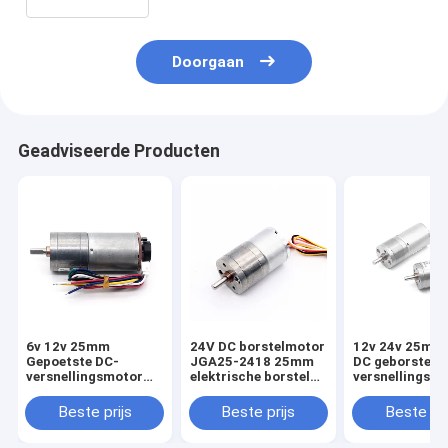
Doorgaan
Geadviseerde Producten
6v 12v 25mm
24V DC borstelmotor
12v 24v 25mm
Gepoetste DC-
JGA25-2418 25mm
DC geborsteld
versnellingsmotor
elektrische borstel
versnellingsba
Encoder JGA25-
DC motor
JGA25-370 24
370B Hoog koppel
motor
Beste prijs
Beste prijs
Beste pri
25mm Gepoetste DC-
versnellingsmotor