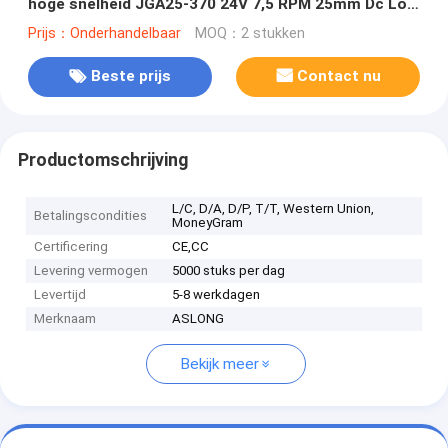
hoge snelheid JGA25-370 24V 7,5 RPM 25mm Dc Low
Speed Motor
Prijs：Onderhandelbaar
MOQ：2 stukken
Beste prijs
Contact nu
Productomschrijving
L/C, D/A, D/P, T/T, Western Union,
Betalingscondities
MoneyGram
Certificering
CE,CC
Levering vermogen
5000 stuks per dag
Levertijd
5-8 werkdagen
Merknaam
ASLONG
Bekijk meer