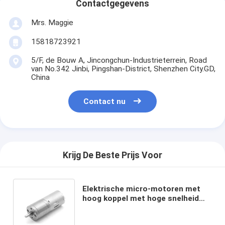
Contactgegevens
Mrs. Maggie
15818723921
5/F, de Bouw A, Jincongchun-Industrieterrein, Road
van No.342 Jinbi, Pingshan-District, Shenzhen City.GD,
China
Contact nu
Krijg De Beste Prijs Voor
Elektrische micro-motoren met
hoog koppel met hoge snelheid
JGA25-370 24V 7,5 RPM 25mm Dc
Low Speed Motor