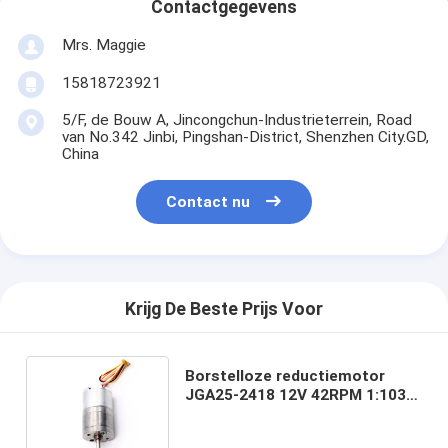
Contactgegevens
Mrs. Maggie
15818723921
5/F, de Bouw A, Jincongchun-Industrieterrein, Road
van No.342 Jinbi, Pingshan-District, Shenzhen City.GD,
China
Contact nu
Krijg De Beste Prijs Voor
Borstelloze reductiemotor
JGA25-2418 12V 42RPM 1:103
High Torque Gear
Reductiemotor