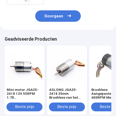
Doorgaan
Geadviseerde Producten
Mini motor JGA25-
ASLONG JGA25-
Brushless
2418 12V 55RPM
2418 25mm
Aangepaste Mo
1:78
Brushless van het
600RPM Met l
snelheidscontrole
Micro- gelijkstroom
snelheid van
Kleine motor 12v24v
van de
gelijkstroom 
Beste prijs
Beste prijs
Beste pri
hoge snelheid
Verminderingsmotor
24V met
12/24V 8.5-
Overstroombev