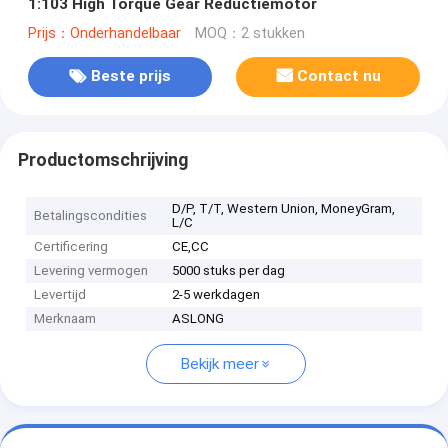
1:103 High Torque Gear Reductiemotor
Prijs：Onderhandelbaar
MOQ：2 stukken
Beste prijs
Contact nu
Productomschrijving
D/P, T/T, Western Union, MoneyGram,
Betalingscondities
L/C
Certificering
CE,CC
Levering vermogen
5000 stuks per dag
Levertijd
2-5 werkdagen
Merknaam
ASLONG
Bekijk meer