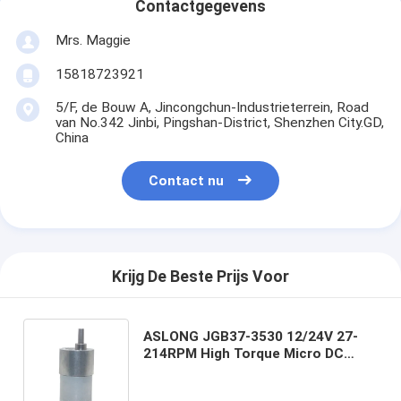
Contactgegevens
Mrs. Maggie
15818723921
5/F, de Bouw A, Jincongchun-Industrieterrein, Road
van No.342 Jinbi, Pingshan-District, Shenzhen City.GD,
China
Contact nu
Krijg De Beste Prijs Voor
ASLONG JGB37-3530 12/24V 27-
214RPM High Torque Micro DC
Gear Reduction Motor Permanente
magneet 12v DC motor