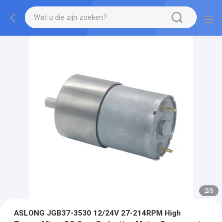
2
/
3
ASLONG JGB37-3530 12/24V 27-214RPM High