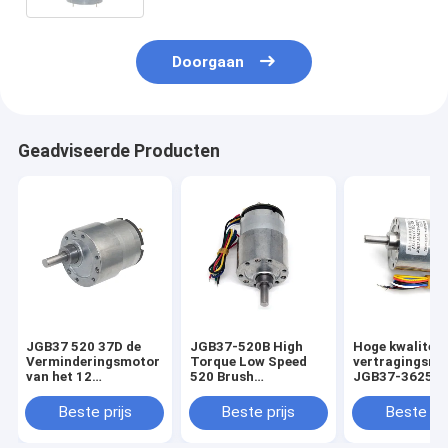
Doorgaan
Geadviseerde Producten
JGB37 520 37D de
JGB37-520B High
Hoge kwaliteit
Verminderingsmotor
Torque Low Speed
vertragingsmo
van het 12
520 Brush
JGB37-3625 M
Volttoestel voor
Permanent Magnet
elektrische
Automaat
Electric Motor DC
borstelloze DC
Beste prijs
Beste prijs
Beste pri
Brushed Gearbox
motor
37mm Motor