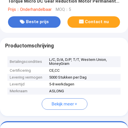
Torque Micro DC Gear Reduction Motor Permanente
magneet 12v DC motor
Prijs：Onderhandelbaar
MOQ：5
Beste prijs
Contact nu
Productomschrijving
L/C, D/A, D/P, T/T, Western Union,
Betalingscondities
MoneyGram
Certificering
CE,CC
Levering vermogen
5000 Stukken per Dag
Levertijd
5-8 werkdagen
Merknaam
ASLONG
Bekijk meer