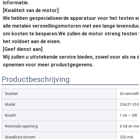
informatie.
[Kwaliteit van de motor]
We hebben gespecialiseerde apparatuur voor het testen e
alle metalen versnellingsmotoren met een lange levensduur
om kosten te besparen.We zullen de motor streng testen 
het voldoet aan de eisen.
[Geef dienst aan]
Wij zullen u uitstekende service bieden, zowel voor als na 
opnemen voor meer productgegevens.
Productbeschrijving
Soorten
dc-versnel
Model
ZGA37-35
Kracht
1.66 ~ 3W
Nominale spanning
6 tot en me
draadloze stroom
320 mA