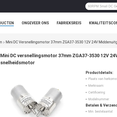
DUCTEN
ONGEVEER ONS
FABRIEKSREIS
KWALITEITSCO
en
Mini DC Versnellingsmotor 37mm ZGA37-3530 12V 24V Middenuitg
Mini DC versnellingsmotor 37mm ZGA37-3530 12V 24V
snelheidsmotor
Productdetails:
Plaats van herkoms
Merknaam:
Certificering:
Modelnummer:
Betalen & Verzen
Min. bestelaantal: