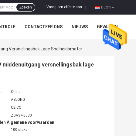
Vraag een offerte aan
Zoeken
|
Dutch
NTROLE
CONTACTEER ONS
NIEUWS
GEVALLEN
ang Versnellingsbak Lage Snelheidsmotor
 middenuitgang versnellingsbak lage
t:
China
ASLONG
CE,CC
ZGA37-3530
den Algemene voorwaarden:
100 stuks