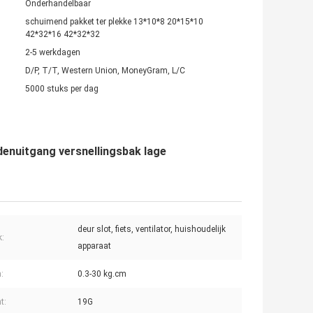
Onderhandelbaar
schuimend pakket ter plekke 13*10*8 20*15*10
42*32*16 42*32*32
2-5 werkdagen
D/P, T/T, Western Union, MoneyGram, L/C
5000 stuks per dag
enuitgang versnellingsbak lage
deur slot, fiets, ventilator, huishoudelijk
k:
apparaat
:
0.3-30 kg.cm
t:
19G