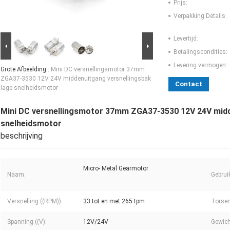
Prijs:
Verpakking Details:
Levertijd:
Betalingscondities:
Levering vermogen:
Grote Afbeelding :
Mini DC versnellingsmotor 37mm
ZGA37-3530 12V 24V middenuitgang versnellingsbak
Contact
lage snelheidsmotor
Mini DC versnellingsmotor 37mm ZGA37-3530 12V 24V midd
snelheidsmotor
beschrijving
Micro- Metal Gearmotor
Naam:
Gebrui
Versnelling ((RPM)):
33 tot en met 265 tpm
Torsen
Spanning ((V):
12V/24V
Gewich